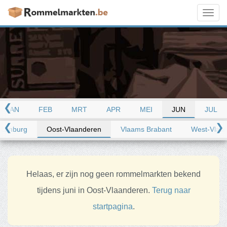
Toggl
navig
❮
JAN
FEB
MRT
APR
MEI
JUN
JUL
❮
❯
Limburg
Oost-Vlaanderen
Vlaams Brabant
West-Vlaa
Helaas, er zijn nog geen rommelmarkten bekend
tijdens juni in Oost-Vlaanderen.
Terug naar
startpagina
.