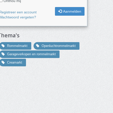
Onthou mij
Aanmelden
Registreer een account
Wachtwoord vergeten?
Thema's
Rommelmarkt
Openluchtrommelmarkt
Garageverkopen en rommelmarkt
Creamarkt