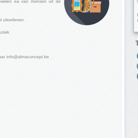
juwelen ea van mensen uit de
 uitoefenen.
uziek.
naar
info@almaconcept.be