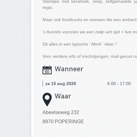
Standjes met keramiek, zeep, zelfgemaakte 
regio.
Maar ook foodtrucks en mensen die een ambacht
's Avonds voorzien we een zwijn ant spit + live m
Dit alles in een typische ' AlmA ' sfeer !
Voor verdere info of inschrijvingen, mail gerust 
Wanneer
za 15 aug 2026
6:00 - 17:00
Waar
Abeelseweg 232
8970 POPERINGE