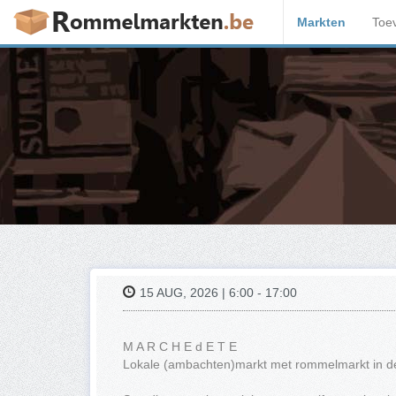
Markten
Toe
15 AUG, 2026 | 6:00 - 17:00
M A R C H E d E T E
Lokale (ambachten)markt met rommelmarkt in d