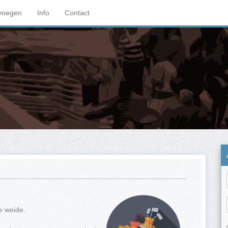
voegen
Info
Contact
e weide.