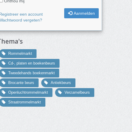
Onthou mij
Aanmelden
Registreer een account
Wachtwoord vergeten?
Thema's
Rommelmarkt
Cd-, platen en boekenbeurs
Tweedehands boekenmarkt
Brocante beurs
Antiekbeurs
Openluchtrommelmarkt
Verzamelbeurs
Straatrommelmarkt