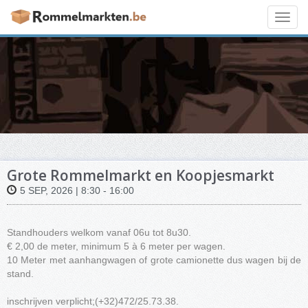
Toggl
navig
Grote Rommelmarkt en Koopjesmarkt
5 SEP, 2026 | 8:30 - 16:00
Standhouders welkom vanaf 06u tot 8u30.
€ 2,00 de meter, minimum 5 à 6 meter per wagen.
10 Meter met aanhangwagen of grote camionette dus wagen bij de
stand.
inschrijven verplicht;(+32)472/25.73.38.