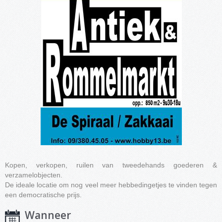
Kopen, verkopen, ruilen van tweedehands goederen &
verzamelobjecten.
De ideale locatie om nog veel meer hebbedingetjes te vinden tegen
een democratische prijs.
Wanneer