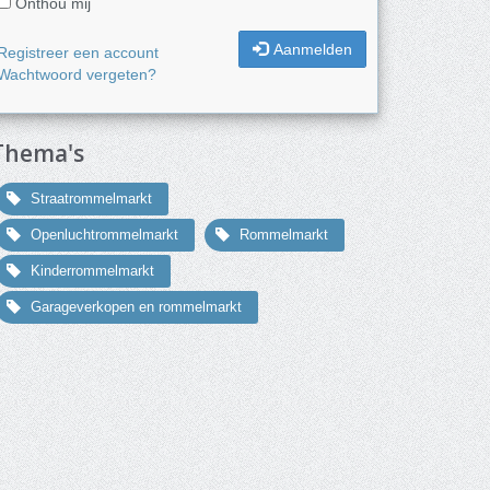
Onthou mij
Aanmelden
Registreer een account
Wachtwoord vergeten?
Thema's
Straatrommelmarkt
Openluchtrommelmarkt
Rommelmarkt
Kinderrommelmarkt
Garageverkopen en rommelmarkt