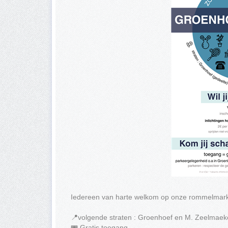
Iedereen van harte welkom op onze rommelmark
📍volgende straten : Groenhoef en M. Zeelmaek
🎟️ Gratis toegang