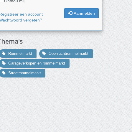
Onthou mij
Aanmelden
Registreer een account
Wachtwoord vergeten?
Thema's
Rommelmarkt
Openluchtrommelmarkt
Garageverkopen en rommelmarkt
Straatrommelmarkt